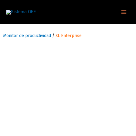
Ir
Main
al
Men
contenido
Monitor de productividad
/
XL Enterprise